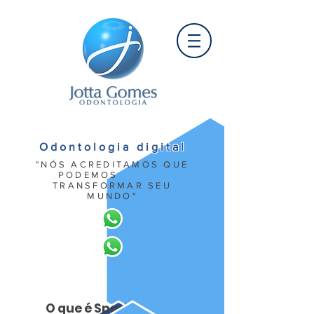
Odontologia digital
​"NÓS ACREDITAMOS QUE
PODEMOS
TRANSFORMAR SEU
MUNDO"
O que é Spark?